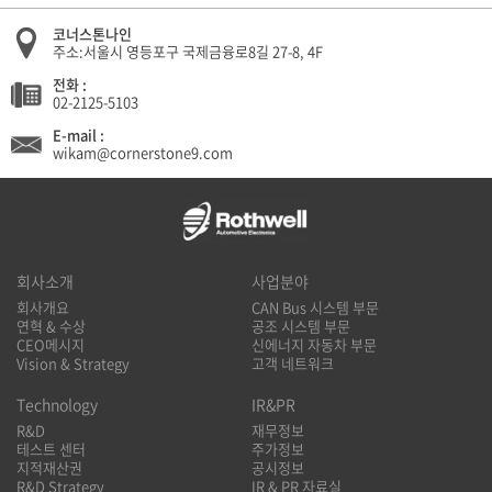
코너스톤나인
주소:서울시 영등포구 국제금융로8길 27-8, 4F
전화 :
02-2125-5103
E-mail :
wikam@cornerstone9.com
회사소개
사업분야
회사개요
CAN Bus 시스템 부문
연혁 & 수상
공조 시스템 부문
CEO메시지
신에너지 자동차 부문
Vision & Strategy
고객 네트워크
Technology
IR&PR
R&D
재무정보
테스트 센터
주가정보
지적재산권
공시정보
R&D Strategy
IR & PR 자료실