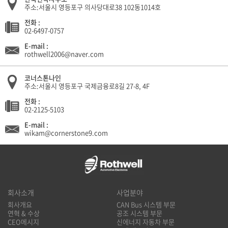
주소:서울시 영등포구 의사당대로38 102동1014호
전화 :
02-6497-0757
E-mail :
rothwell2006@naver.com
코너스톤나인
주소:서울시 영등포구 국제금융로8길 27-8, 4F
전화 :
02-2125-5103
E-mail :
wikam@cornerstone9.com
회사소개
사업분야
회사개요
CAN Bus 시스템 부문
연혁 & 수상
공조 시스템 부문
CEO메시지
신에너지 자동차 부문