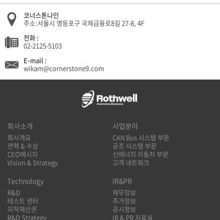
코너스톤나인
주소:서울시 영등포구 국제금융로8길 27-8, 4F
전화 :
02-2125-5103
E-mail :
wikam@cornerstone9.com
회사소개
사업분야
회사개요
CAN Bus 시스템 부문
연혁 & 수상
공조 시스템 부문
CEO메시지
신에너지 자동차 부문
Vision & Strategy
고객 네트워크
Technology
IR&PR
R&D
재무정보
테스트 센터
주가정보
지적재산권
공시정보
R&D Strategy
IR & PR 자료실