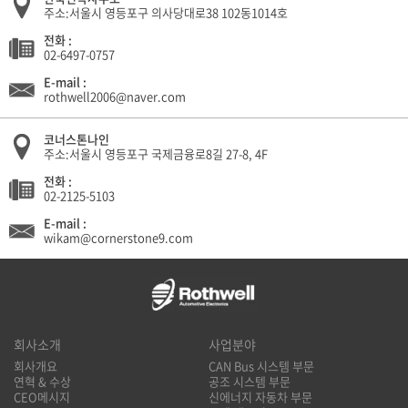
주소:서울시 영등포구 의사당대로38 102동1014호
전화 :
02-6497-0757
E-mail :
rothwell2006@naver.com
코너스톤나인
주소:서울시 영등포구 국제금융로8길 27-8, 4F
전화 :
02-2125-5103
E-mail :
wikam@cornerstone9.com
회사소개
사업분야
회사개요
CAN Bus 시스템 부문
연혁 & 수상
공조 시스템 부문
CEO메시지
신에너지 자동차 부문