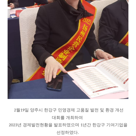
월
일 양주시 한강구 민영경제 고품질 발전 및 환경 개선
2
19
대회를 개최하여
년
경제발전현황을
발표하였으며
년간 한강구 기여기업을
2
023
1
선정하였다
.