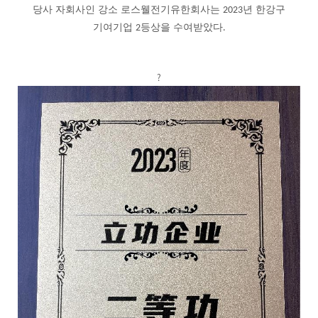
당사 자회사인 강소 로스웰전기유한회사는
년 한강구
2023
기여기업
등상을 수여받았다
2
.
?