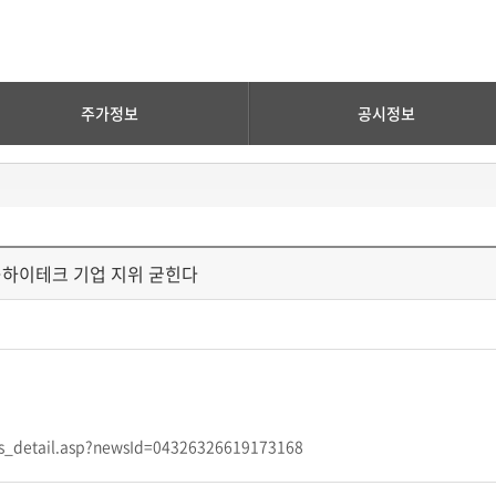
주가정보
공시정보
자…하이테크 기업 지위 굳힌다
ws_detail.asp?newsId=04326326619173168