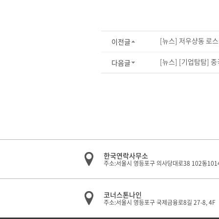
[뉴스] 저우샹동 로스
이전글
[뉴스] [기업탐탐] 중
다음글
한국연락사무소
주소:서울시 영등포구 의사당대로38 102동101
코너스톤나인
주소:서울시 영등포구 국제금융로8길 27-8, 4F