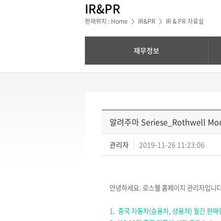
IR&PR
현재위치 : Home
IR&PR
IR & PR 자료실
>
>
재무정보
알려주마 Seriese_Rothwell Mont
관리자
2019-11-26 11:23:06
안녕하세요
.
로스웰 홈페이지 관리자입니
1.
중국 자동차
(
승용차
,
상용차
)
월간 판매