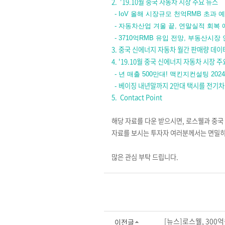
2.
'
19.10
월 중국 자동차 시장 주요 뉴스
-
IoV 올해 시장규모 천억RMB 초과 
-
자동차산업 겨울 끝, 연말실적 회복 
-
3710억RMB 유입 전망, 부동산시
3.
중국 신에너지 자동차 월간 판매량 데이
4. '19.10
월 중국 신에너지 자동차 시장 주
-
년 매출 500만대! 맥킨지컨설팅 2
- 베이징 내년말까지 2만대 택시를 전기차로
5.
Contact Point
해당 자료를 다운 받으시면
,
로스웰과 중국 
자료를 보시는 투자자 여러분께서는 면밀
많은 관심 부탁 드립니다
.
[뉴스]로스웰, 300억
이전글