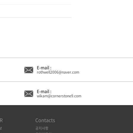
E-mail :
rothwell2006@naver.com
E-mail :
wikam@cornerstone9.com
R
Contacts
보
공지사항