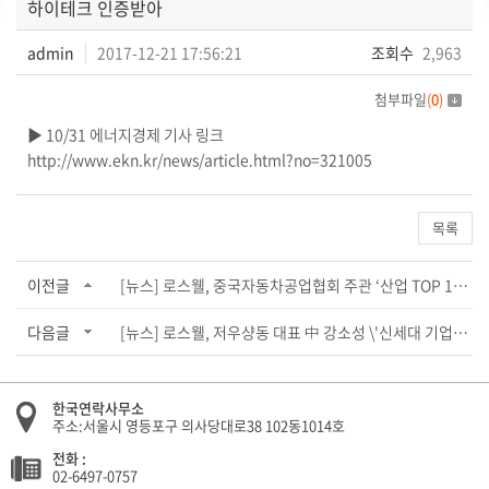
하이테크 인증받아
admin
2017-12-21 17:56:21
조회수
2,963
첨부파일
(
0
)
▶ 10/31 에너지경제 기사 링크
http://www.ekn.kr/news/article.html?no=321005
목록
이전글
[뉴스] 로스웰, 중국자동차공업협회 주관 ‘산업 TOP 10 기업’ 수상
다음글
[뉴스] 로스웰, 저우샹동 대표 中 강소성 \'신세대 기업가\'로 선정
한국연락사무소
주소:서울시 영등포구 의사당대로38 102동1014호
전화 :
02-6497-0757