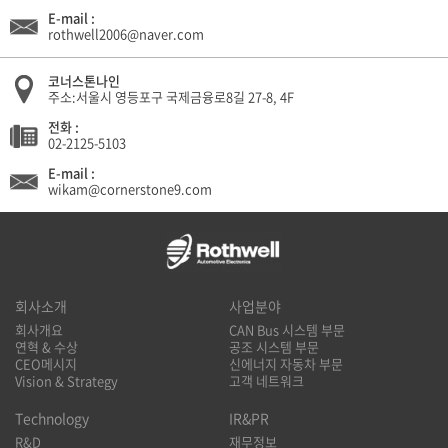
E-mail :
rothwell2006@naver.com
코너스톤나인
주소:서울시 영등포구 국제금융로8길 27-8, 4F
전화 :
02-2125-5103
E-mail :
wikam@cornerstone9.com
회사소개
사업분야
회사개요
CAN Bus 시스템 부문
연혁 & 수상
공조 시스템 부문
CEO메시지
신에너지 자동차 부문
Vision & Strategy
고객 네트워크
Technology
IR&PR
R&D
재무정보