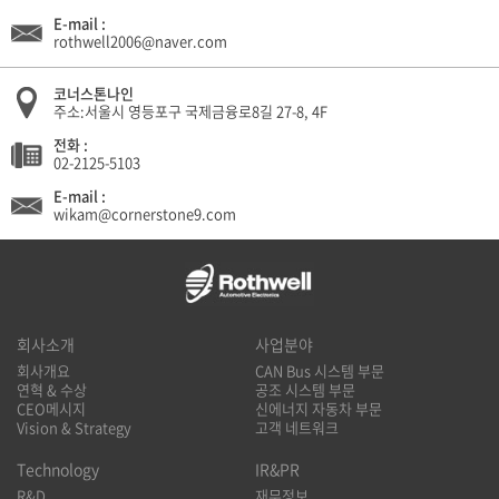
E-mail :
rothwell2006@naver.com
코너스톤나인
주소:서울시 영등포구 국제금융로8길 27-8, 4F
전화 :
02-2125-5103
E-mail :
wikam@cornerstone9.com
회사소개
사업분야
회사개요
CAN Bus 시스템 부문
연혁 & 수상
공조 시스템 부문
CEO메시지
신에너지 자동차 부문
Vision & Strategy
고객 네트워크
Technology
IR&PR
R&D
재무정보